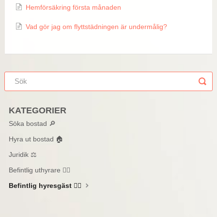
Hemförsäkring första månaden
Skapa ett konto
Vad gör jag om flyttstädningen är undermålig?
FAQ
KATEGORIER
Söka bostad 🔎
Hyra ut bostad 🏠
Juridik ⚖️
Befintlig uthyrare 🙋‍♂️
Befintlig hyresgäst 🙋‍♀️