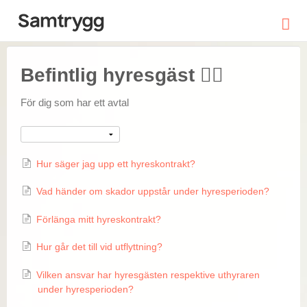
Befintlig hyresgäst 🙋‍♀️
För dig som har ett avtal
Hyr ut din bostad
Hyr ut din bostad
Sök efter boende
Hur säger jag upp ett hyreskontrakt?
Vad händer om skador uppstår under hyresperioden?
Trygghetspaketet
Förlänga mitt hyreskontrakt?
Hyresguiden
Hur går det till vid utflyttning?
Vilken ansvar har hyresgästen respektive uthyraren
Logga In
under hyresperioden?