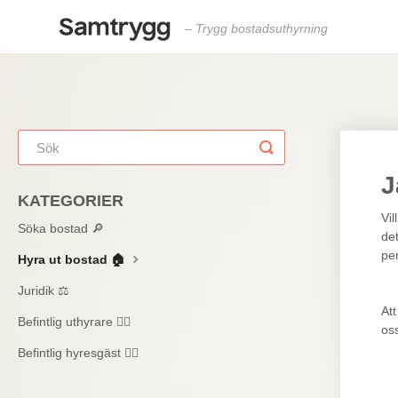
– Trygg bostadsuthyrning
Toggle
Search
J
KATEGORIER
Vil
Söka bostad 🔎
de
pe
Hyra ut bostad 🏠
Juridik ⚖️
At
Befintlig uthyrare 🙋‍♂️
os
Befintlig hyresgäst 🙋‍♀️