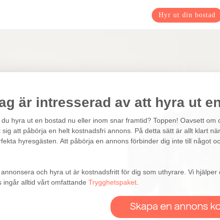
Hyr ut din bostad
ag är intresserad av att hyra ut e
l du hyra ut en bostad nu eller inom snar framtid? Toppen! Oavsett om du
t sig att påbörja en helt kostnadsfri annons. På detta sätt är allt klar
rfekta hyresgästen. Att påbörja en annons förbinder dig inte till något 
t annonsera och hyra ut är kostnadsfritt för dig som uthyrare. Vi hjälp
s ingår alltid vårt omfattande
Trygghetspaket
.