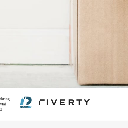
äkring
vtal
tt